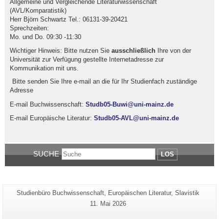
Allgemeine und Vergleichende Literaturwissenschaft
(AVL/Komparatistik)
Herr Björn Schwartz Tel.: 06131-39-20421
Sprechzeiten:
Mo. und Do. 09:30 -11:30
Wichtiger Hinweis: Bitte nutzen Sie
ausschließlich
Ihre von der
Universität zur Verfügung gestellte Internetadresse zur
Kommunikation mit uns.
Bitte senden Sie Ihre e-mail an die für Ihr Studienfach zuständige
Adresse
E-mail Buchwissenschaft:
Studb05-Buwi@uni-mainz.de
E-mail Europäische Literatur:
Studb05-AVL@uni-mainz.de
SUCHE
LOS
Zusätzliche
Seiten-
Studienbüro Buchwissenschaft, Europäischen Literatur, Slavistik
Name:
Informationen
Letzte
11. Mai 2026
Aktualisierung:
zu